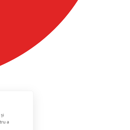
 și
tru a