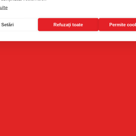
ulte
Setări
Refuzați toate
Permite cook