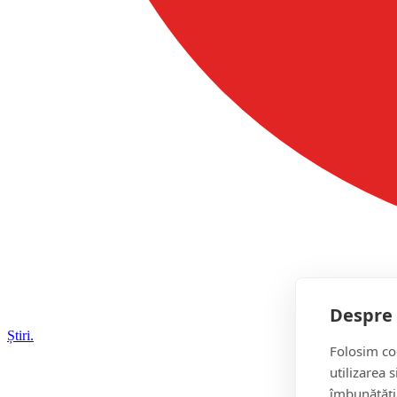
Despre 
Știri.
Folosim coo
utilizarea 
îmbunătăți