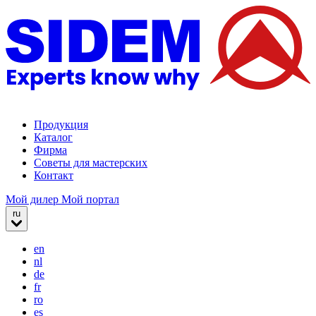
Продукция
Каталог
Фирма
Советы для мастерских
Контакт
Мой дилер
Мой портал
ru
en
nl
de
fr
ro
es