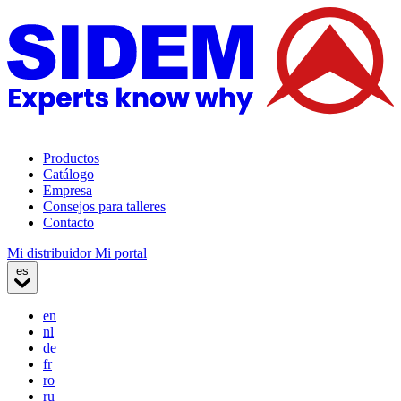
Productos
Catálogo
Empresa
Consejos para talleres
Contacto
Mi distribuidor
Mi portal
es
en
nl
de
fr
ro
ru