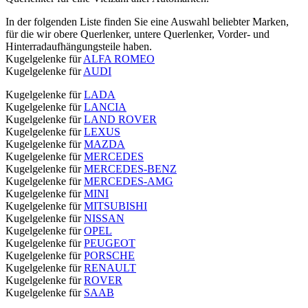
In der folgenden Liste finden Sie eine Auswahl beliebter Marken,
für die wir obere Querlenker, untere Querlenker, Vorder- und
Hinterradaufhängungsteile haben.
Kugelgelenke für
ALFA ROMEO
Kugelgelenke für
AUDI
Kugelgelenke für
LADA
Kugelgelenke für
LANCIA
Kugelgelenke für
LAND ROVER
Kugelgelenke für
LEXUS
Kugelgelenke für
MAZDA
Kugelgelenke für
MERCEDES
Kugelgelenke für
MERCEDES-BENZ
Kugelgelenke für
MERCEDES-AMG
Kugelgelenke für
MINI
Kugelgelenke für
MITSUBISHI
Kugelgelenke für
NISSAN
Kugelgelenke für
OPEL
Kugelgelenke für
PEUGEOT
Kugelgelenke für
PORSCHE
Kugelgelenke für
RENAULT
Kugelgelenke für
ROVER
Kugelgelenke für
SAAB