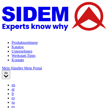
Produktsortiment
Katalog
Unternehmen
Werkstatt-Tipps
Kontakt
Mein Händler
Mein Portal
de
en
nl
fr
ro
ru
es