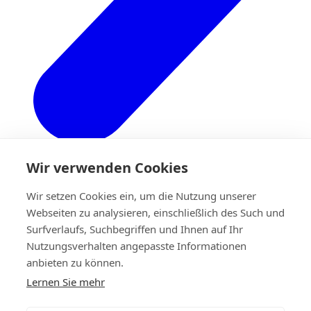
Wir verwenden Cookies
Wir setzen Cookies ein, um die Nutzung unserer
Zurück
Webseiten zu analysieren, einschließlich des Such und
Unternehmen
Die Geschichte
Surfverlaufs, Suchbegriffen und Ihnen auf Ihr
Eigene forschung & entwicklung
Nutzungsverhalten angepasste Informationen
Handwerkskunst
anbieten zu können.
Qualität.
Neu Entwickelte Technologie
Lernen Sie mehr
Nachhaltigkeit
Werkstatt-Tipps