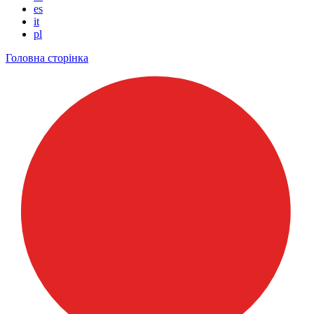
es
it
pl
Головна сторінка