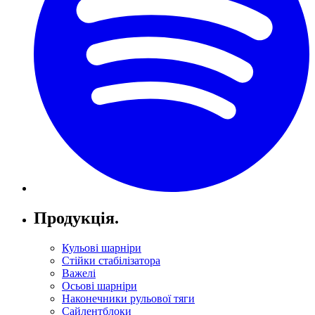
Продукція.
Кульові шарніри
Стійки стабілізатора
Важелі
Осьові шарніри
Наконечники рульової тяги
Сайлентблоки