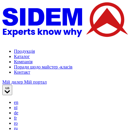
Продукція
Каталог
Компанія
Поради щодо майстер -класів
Контакт
Мій дилер
Мій портал
ua
en
nl
de
fr
ro
ru