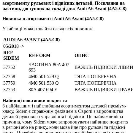
асортименту рульових і підвісних деталей. Посилання на
частини, доступних на складі для: Audi A6 Avant (4A5-C8)
Новинка в асортименті Audi A6 Avant (4A5-C8)
У таблиці можна знайти огляд всіх новинок.
AUDI A6 AVANT (4A5-C8)
05/2018 ->
REF
REF OEM
ОПИС
SIDEM
ЧАСТИНА 80A 407
37752
ВАЖІЛЬ ПІДВІСКИ ЛІВИЙ 
693
37758
4M0 501 529 Q
ТЯГА ПОПЕРЕЧНА
37759
4M0 501 530 Q
ТЯГА ПОПЕРЕЧНА
37753
80A 407 694 E
ВАЖІЛЬ ПІДВІСКИ ПРАВИ
Найвищі показники покриття
З найбільшим і найглибшим асортиментом деталей преміум-
класу, Sidem є справжнім фахівцем в Європі з виробництва
деталей рульового управління і підвіски. Це найважливіша
причина, чому Sidem може запропонувати найвище покриття
в регіоні або на ринку, коли мова йде про рульові та підвісні
деталі. Перейдіть до повного каталогу Sidem для всіх нових