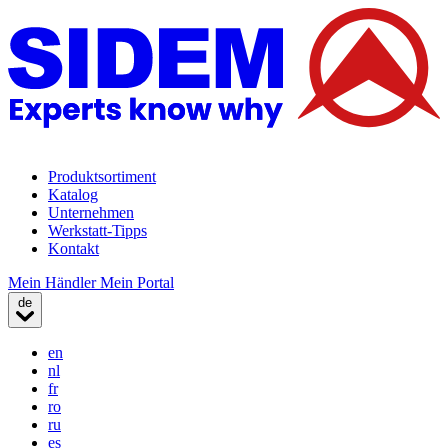
Produktsortiment
Katalog
Unternehmen
Werkstatt-Tipps
Kontakt
Mein Händler
Mein Portal
de
en
nl
fr
ro
ru
es