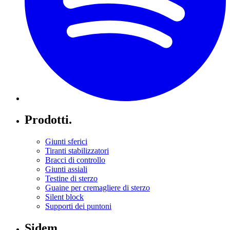
Prodotti.
Giunti sferici
Tiranti stabilizzatori
Bracci di controllo
Giunti assiali
Testine di sterzo
Guaine per cremagliere di sterzo
Silent block
Supporti dei puntoni
Sidem.